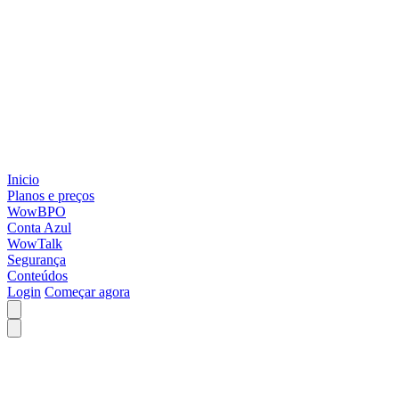
Inicio
Planos e preços
WowBPO
Conta Azul
WowTalk
Segurança
Conteúdos
Login
Começar agora