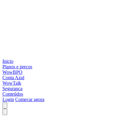
Inicio
Planos e preços
WowBPO
Conta Azul
WowTalk
Segurança
Conteúdos
Login
Começar agora