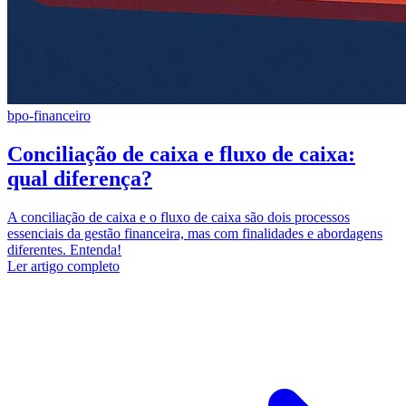
bpo-financeiro
Conciliação de caixa e fluxo de caixa:
qual diferença?
A conciliação de caixa e o fluxo de caixa são dois processos
essenciais da gestão financeira, mas com finalidades e abordagens
diferentes. Entenda!
Ler artigo completo