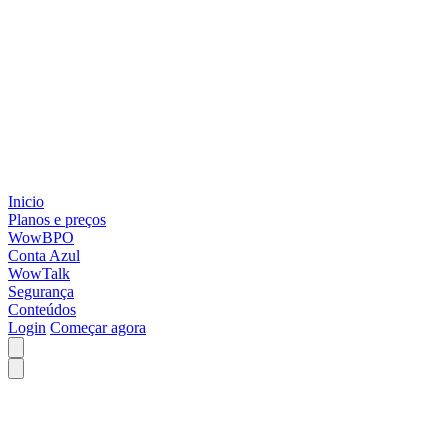
Inicio
Planos e preços
WowBPO
Conta Azul
WowTalk
Segurança
Conteúdos
Login
Começar agora