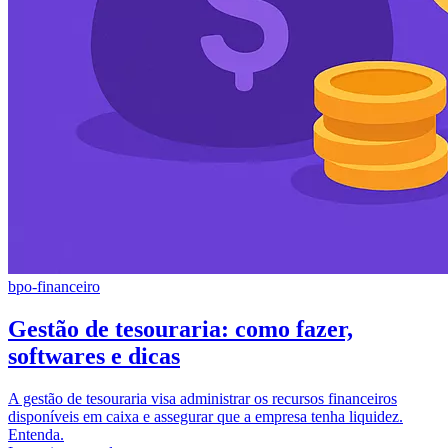
bpo-financeiro
Gestão de tesouraria: como fazer,
softwares e dicas
A gestão de tesouraria visa administrar os recursos financeiros
disponíveis em caixa e assegurar que a empresa tenha liquidez.
Entenda.