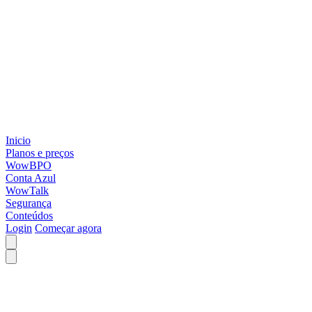
Inicio
Planos e preços
WowBPO
Conta Azul
WowTalk
Segurança
Conteúdos
Login
Começar agora