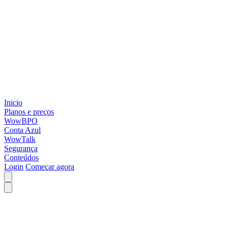
Inicio
Planos e preços
WowBPO
Conta Azul
WowTalk
Segurança
Conteúdos
Login
Começar agora