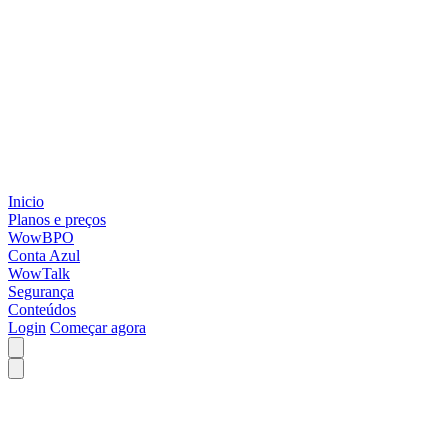
Inicio
Planos e preços
WowBPO
Conta Azul
WowTalk
Segurança
Conteúdos
Login
Começar agora