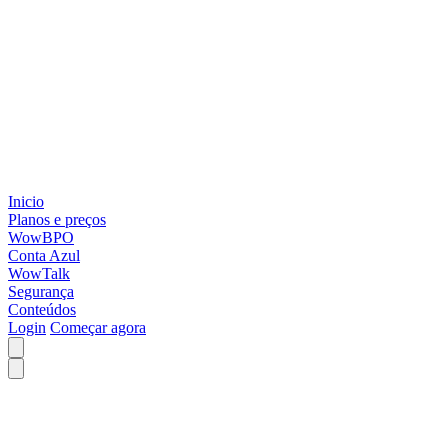
Inicio
Planos e preços
WowBPO
Conta Azul
WowTalk
Segurança
Conteúdos
Login
Começar agora