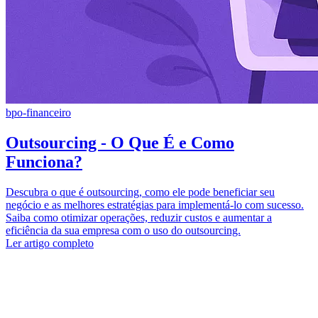
bpo-financeiro
Outsourcing - O Que É e Como
Funciona?
Descubra o que é outsourcing, como ele pode beneficiar seu
negócio e as melhores estratégias para implementá-lo com sucesso.
Saiba como otimizar operações, reduzir custos e aumentar a
eficiência da sua empresa com o uso do outsourcing.
Ler artigo completo