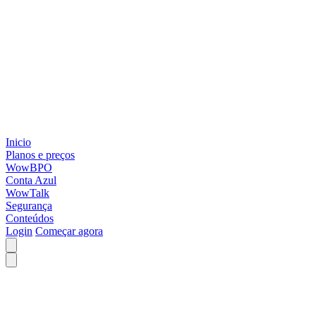
Inicio
Planos e preços
WowBPO
Conta Azul
WowTalk
Segurança
Conteúdos
Login
Começar agora