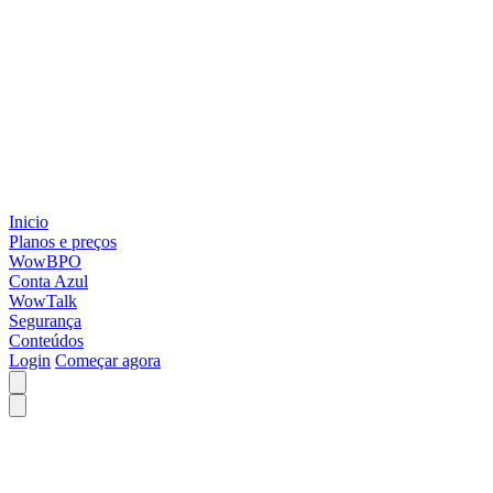
Inicio
Planos e preços
WowBPO
Conta Azul
WowTalk
Segurança
Conteúdos
Login
Começar agora