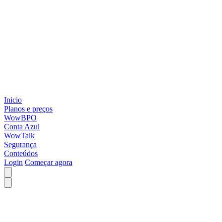
Inicio
Planos e preços
WowBPO
Conta Azul
WowTalk
Segurança
Conteúdos
Login
Começar agora