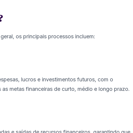
?
eral, os principais processos incluem:
espesas, lucros e investimentos futuros, com o
s as metas financeiras de curto, médio e longo prazo.
adas e saídas de recursos financeiros, garantindo que