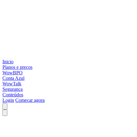
Inicio
Planos e preços
WowBPO
Conta Azul
WowTalk
Segurança
Conteúdos
Login
Começar agora